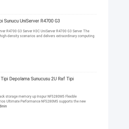
pi Sunucu UniServer R4700 G3
erver R4700 G3 Server H3C UniServer R4700 G3 Server The
igh-density scenarios and delivers extraordinary computing
Tipi Depolama Sunucusu 2U Raf Tipi
rack storage memory up Inspur NF5280M5 Flexible
arios Ultimate Performance NF5280M5 supports the new
dinin