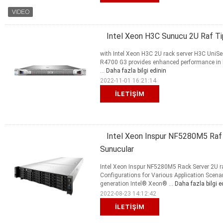
Intel Xeon H3C Sunucu 2U Raf Ti
with Intel Xeon H3C 2U rack server H3C UniS
R4700 G3 provides enhanced performance in h
...
Daha fazla bilgi edinin
2022-11-01 16:21:14
İLETIŞIM
Intel Xeon Inspur NF5280M5 Raf 
Sunucular
Intel Xeon Inspur NF5280M5 Rack Server 2U 
Configurations for Various Application Scen
generation Intel® Xeon® ...
Daha fazla bilgi e
2022-08-23 14:12:42
İLETIŞIM