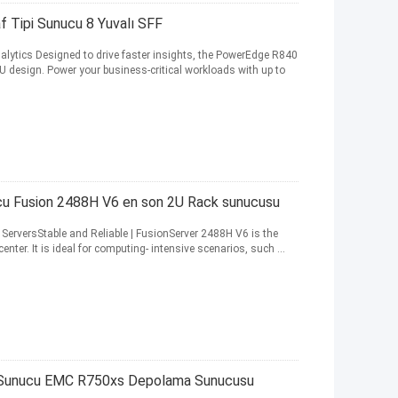
 Tipi Sunucu 8 Yuvalı SFF
tics Designed to drive faster insights, the PowerEdge R840
U design. Power your business-critical workloads with up to
ucu Fusion 2488H V6 en son 2U Rack sunucusu
 ServersStable and Reliable | FusionServer 2488H V6 is the
nter. It is ideal for computing- intensive scenarios, such ...
 Sunucu EMC R750xs Depolama Sunucusu