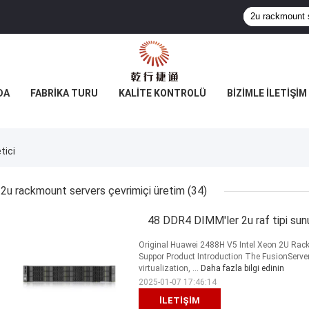
DA
FABRIKA TURU
KALITE KONTROLÜ
BIZIMLE İLETIŞIM
tici
2u rackmount servers çevrimiçi üretim
(34)
48 DDR4 DIMM'ler 2u raf tipi su
Original Huawei 2488H V5 Intel Xeon 2U Rack
Suppor Product Introduction The FusionServer 
virtualization, ...
Daha fazla bilgi edinin
2025-01-07 17:46:14
İLETIŞIM