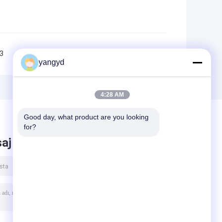
3
4
>>
>|
yangyd
4:28 AM
Good day, what product are you looking 
for?
aj bırak