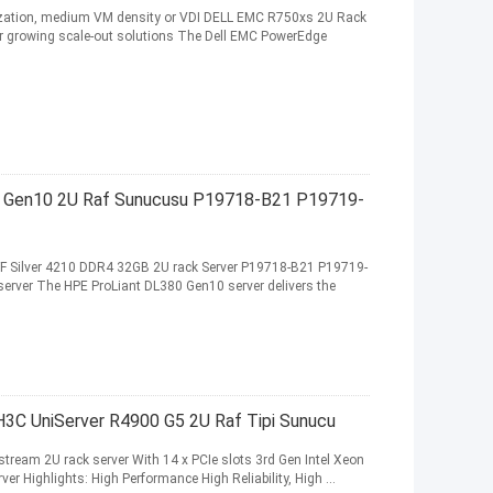
ualization, medium VM density or VDI DELL EMC R750xs 2U Rack
r growing scale-out solutions The Dell EMC PowerEdge
 Gen10 2U Raf Sunucusu P19718-B21 P19719-
F Silver 4210 DDR4 32GB 2U rack Server P19718-B21 P19719-
rver The HPE ProLiant DL380 Gen10 server delivers the
H3C UniServer R4900 G5 2U Raf Tipi Sunucu
ream 2U rack server With 14 x PCIe slots 3rd Gen Intel Xeon
r Highlights: High Performance High Reliability, High ...