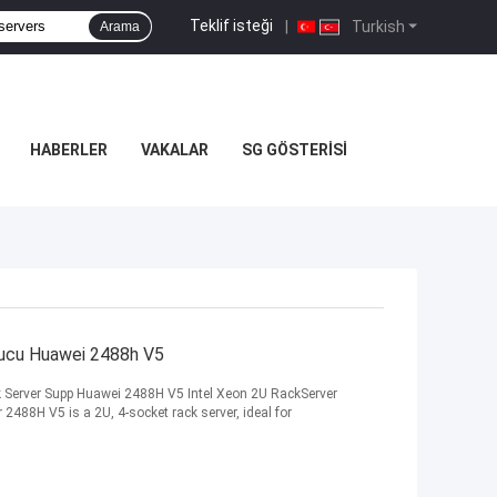
Teklif isteği
|
Turkish
Arama
HABERLER
VAKALAR
SG GÖSTERISI
nucu Huawei 2488h V5
 Server Supp Huawei 2488H V5 Intel Xeon 2U RackServer
2488H V5 is a 2U, 4-socket rack server, ideal for