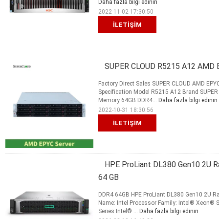
Daha fazla bilgi edinin
2022-11-02 17:30:50
İLETIŞIM
SUPER CLOUD R5215 A12 AMD EP
Factory Direct Sales SUPER CLOUD AMD EPYC 
Specification Model R5215 A12 Brand SUP
Memory 64GB DDR4...
Daha fazla bilgi edinin
2022-10-31 18:30:56
İLETIŞIM
HPE ProLiant DL380 Gen10 2U 
64 GB
DDR4 64GB HPE ProLiant DL380 Gen10 2U Rac
Name: Intel Processor Family: Intel® Xeon®
Series Intel® ...
Daha fazla bilgi edinin