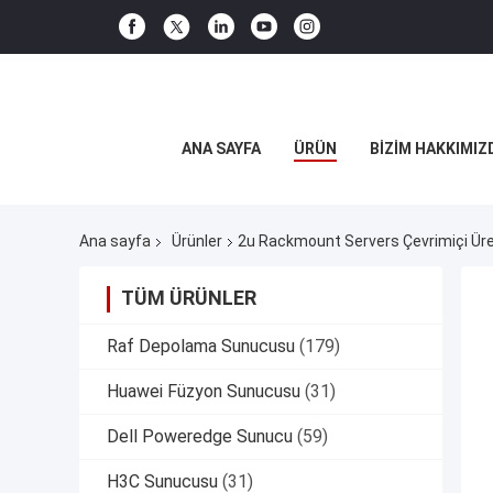
ANA SAYFA
ÜRÜN
BIZIM HAKKIMIZ
Ana sayfa
Ürünler
2u Rackmount Servers Çevrimiçi Üre
TÜM ÜRÜNLER
Raf Depolama Sunucusu
(179)
Huawei Füzyon Sunucusu
(31)
Dell Poweredge Sunucu
(59)
H3C Sunucusu
(31)