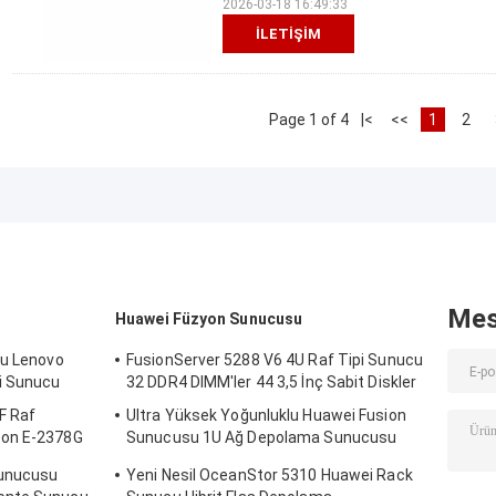
2026-03-18 16:49:33
İLETIŞIM
Page 1 of 4
|<
<<
1
2
Mes
Huawei Füzyon Sunucusu
cu Lenovo
FusionServer 5288 V6 4U Raf Tipi Sunucu
i Sunucu
32 DDR4 DIMM'ler 44 3,5 İnç Sabit Diskler
F Raf
Ultra Yüksek Yoğunluklu Huawei Fusion
eon E-2378G
Sunucusu 1U Ağ Depolama Sunucusu
1288H V5
Sunucusu
Yeni Nesil OceanStor 5310 Huawei Rack