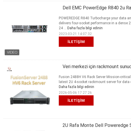
Dell EMC PowerEdge R840 2u Raf
POWEREDGE R840 Turbocharge your data analy
delivers four-socket performance in a dense 2
24 ...
Daha fazla bilgi edinin
2023-03-21 14:07:32
İLETIŞIM
Veri merkezi için rackmount sun
Fusion 2488H V6 Rack Server Mission-critical
latest 2U 4-socket rackmount server for data ce
Daha fazla bilgi edinin
2026-05-06 17:27:26
İLETIŞIM
2U Rafa Monte Dell Poweredge