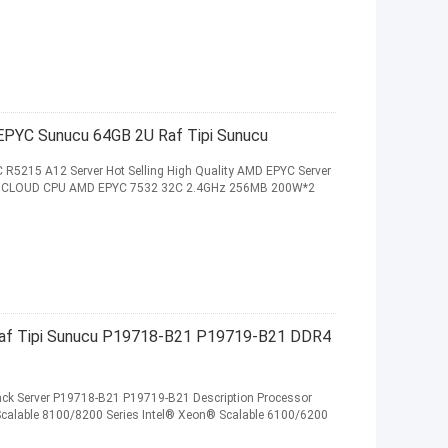
YC Sunucu 64GB 2U Raf Tipi Sunucu
R5215 A12 Server Hot Selling High Quality AMD EPYC Server
ER CLOUD CPU AMD EPYC 7532 32C 2.4GHz 256MB 200W*2
Raf Tipi Sunucu P19718-B21 P19719-B21 DDR4
k Server P19718-B21 P19719-B21 Description Processor
 Scalable 8100/8200 Series Intel® Xeon® Scalable 6100/6200