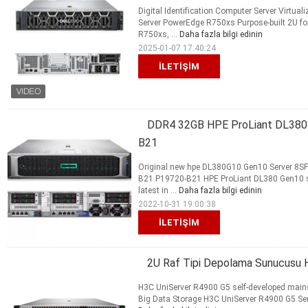
Digital Identification Computer Server Virt
Server PowerEdge R750xs Purpose-built 2U fo
R750xs, ...
Daha fazla bilgi edinin
2025-01-07 17:40:24
İLETIŞIM
DDR4 32GB HPE ProLiant DL380
B21
Original new hpe DL380G10 Gen10 Server 8SF
B21 P19720-B21 HPE ProLiant DL380 Gen10 se
latest in ...
Daha fazla bilgi edinin
2022-10-31 19:00:38
İLETIŞIM
2U Raf Tipi Depolama Sunucusu 
H3C UniServer R4900 G5 self-developed mainst
Big Data Storage H3C UniServer R4900 G5 Serve