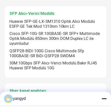
SFP Alıcı-Verici Modülü
Huawei SFP-GE-LX-SM1310 Optik Alıcı Modülü
ESFP GE Tek Mod 1310nm 10km LC
Cisco SFP-10G-SR 10GBASE-SR SFP+ Multimode
Optik Modülü 850nm 300m DOM Duplex LC ile
uyumludur
QSFP28-BIDI-100G Cisco Multimode Sfp
100GBASE-SR BiDi QSFP28 SWDM4
30M 10Gbps SFP Alıcı-Verici Modülü Bakır RJ45
Huawei SFP Modülü 10G
fiber kanal anahtarı
H3C Mini AX60-S Basitleştirilmiş, 3000M Duvar
yangyd
Paneli AP
H3C Gigabit SFP Optik Modülleri Düşük Güç