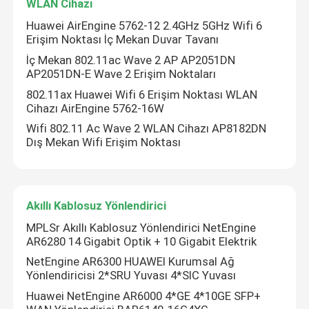
WLAN Cihazı
Huawei AirEngine 5762-12 2.4GHz 5GHz Wifi 6
Erişim Noktası İç Mekan Duvar Tavanı
İç Mekan 802.11ac Wave 2 AP AP2051DN
AP2051DN-E Wave 2 Erişim Noktaları
802.11ax Huawei Wifi 6 Erişim Noktası WLAN
Cihazı AirEngine 5762-16W
Wifi 802.11 Ac Wave 2 WLAN Cihazı AP8182DN
Dış Mekan Wifi Erişim Noktası
Akıllı Kablosuz Yönlendirici
Ana Sayfa
MPLSr Akıllı Kablosuz Yönlendirici NetEngine
AR6280 14 Gigabit Optik + 10 Gigabit Elektrik
Ürün
NetEngine AR6300 HUAWEI Kurumsal Ağ
Yönlendiricisi 2*SRU Yuvası 4*SIC Yuvası
Huawei NetEngine AR6000 4*GE 4*10GE SFP+
Bizim Hakkımızda