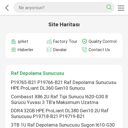
Site Haritası
şirket
Factory Tour
Quality Control
Haberler
Davalar
Contact Us
Raf Depolama Sunucusu
P19765-B21 P19766-B21 Raf Depolama Sunucusu
HPE ProLiant DL360 Gen10 Sunucu
Combasst X86 2U Raf Tipi Sunucu I620-G30 8
Sürücü Yuvası 3 TB'a Maksimum Uzatma
DDR4 32GB HPE ProLiant DL380 Gen10 2U Raf
Sunucusu P19718-B21 P19719-B21
3TB 1U Raf Depolama Sunucusu Sugon I610-G30