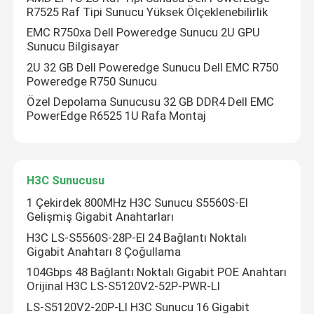
R7525 Raf Tipi Sunucu Yüksek Ölçeklenebilirlik
EMC R750xa Dell Poweredge Sunucu 2U GPU
Sunucu Bilgisayar
2U 32 GB Dell Poweredge Sunucu Dell EMC R750
Poweredge R750 Sunucu
Özel Depolama Sunucusu 32 GB DDR4 Dell EMC
PowerEdge R6525 1U Rafa Montaj
H3C Sunucusu
1 Çekirdek 800MHz H3C Sunucu S5560S-EI
Gelişmiş Gigabit Anahtarları
H3C LS-S5560S-28P-EI 24 Bağlantı Noktalı
Gigabit Anahtarı 8 Çoğullama
104Gbps 48 Bağlantı Noktalı Gigabit POE Anahtarı
Orijinal H3C LS-S5120V2-52P-PWR-LI
LS-S5120V2-20P-LI H3C Sunucu 16 Gigabit