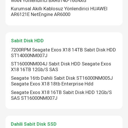
WAN Yönlendirici BAR6140-16G4XG
Kurumsal Akıllı Kablosuz Yönlendirici HUAWEI
AR6121E NetEngine AR6000
Fabrika turu
Kalite Kontrolü
Sabit Disk HDD
7200RPM Seagate Exos X18 14TB Sabit Disk HDD
Bizimle İletişim
ST14000NM007J
ST16000NM004J Sabit Disk HDD Seagate Exos
X18 16TB 12Gb/S SAS
Haberler
Seagate 16tb Dahili Sabit Disk ST16000NM005J
Seagate Exos X18 18tb Enterprise Hdd
vakalar
Seagate Exos X18 16TB Sabit Disk HDD 12Gb/S
SAS ST16000NM007J
VR Show
Dahili Sabit Disk SSD
Raf Depolama Sunucusu