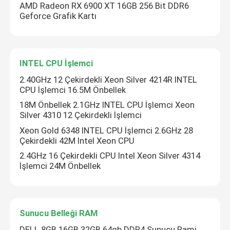
AMD Radeon RX 6900 XT 16GB 256 Bit DDR6
Geforce Grafik Kartı
Dahili Sabit Disk SSD
Geforce Grafik Kartı
INTEL CPU İşlemci
2.40GHz 12 Çekirdekli Xeon Silver 4214R INTEL
INTEL CPU İşlemci
CPU İşlemci 16.5M Önbellek
18M Önbellek 2.1GHz INTEL CPU İşlemci Xeon
Silver 4310 12 Çekirdekli İşlemci
Sunucu Belleği RAM
Xeon Gold 6348 INTEL CPU İşlemci 2.6GHz 28
Çekirdekli 42M Intel Xeon CPU
Yenilenmiş Depolama Sunucusu
2.4GHz 16 Çekirdekli CPU Intel Xeon Silver 4314
İşlemci 24M Önbellek
SFP Alıcı-Verici Modülü
Sunucu Belleği RAM
fiber kanal anahtarı
DELL 8GB 16GB 32GB 64gb DDR4 Sunucu Rami