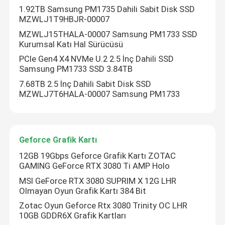
1.92TB Samsung PM1735 Dahili Sabit Disk SSD
MZWLJ1T9HBJR-00007
Huawei Füzyon Sunucusu
MZWLJ15THALA-00007 Samsung PM1733 SSD
Kurumsal Katı Hal Sürücüsü
Dell Poweredge Sunucu
PCIe Gen4 X4 NVMe U.2 2.5 İnç Dahili SSD
Samsung PM1733 SSD 3.84TB
7.68TB 2.5 İnç Dahili Sabit Disk SSD
H3C Sunucusu
MZWLJ7T6HALA-00007 Samsung PM1733
Datacom Anahtarları
Geforce Grafik Kartı
WLAN Cihazı
12GB 19Gbps ​​Geforce Grafik Kartı ZOTAC
GAMING GeForce RTX 3080 Ti AMP Holo
MSI GeForce RTX 3080 SUPRIM X 12G LHR
Akıllı Kablosuz Yönlendirici
Olmayan Oyun Grafik Kartı 384 Bit
Zotac Oyun Geforce Rtx 3080 Trinity OC LHR
10GB GDDR6X Grafik Kartları
Sabit Disk HDD