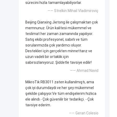
sürecini hızla tamamlayabiliyorlar.
—— Strelkin Mihail Vladimiroviç
Beijing Qianxing Jietong ile çalışmaktan çok
memnunuz. Ürün kalitesi mükemmel ve
teslimat her zaman zamanında yapılıyor.
Satış ekibi profesyonel, sabırlı ve tüm
sorularımızda çok yardımcı oluyor.
Destekleri için gerçekten minnettarız ve
uzun vadeli bir ortaklık için
sabırsızlanıyoruz. Şiddetle tavsiye edilir!
—— Ahmad Navid
MikroTik RB3011 zaten kullanılmıştı, ama
çok iyi durumdaydı ve her şey mükemmel
şekilde çalışıyor.Ve tüm endişelerim hızlıca
ele alındı.- Çok güvenilir bir tedarikçi. - Çok
tavsiye ederim.
—— Geran Colesio