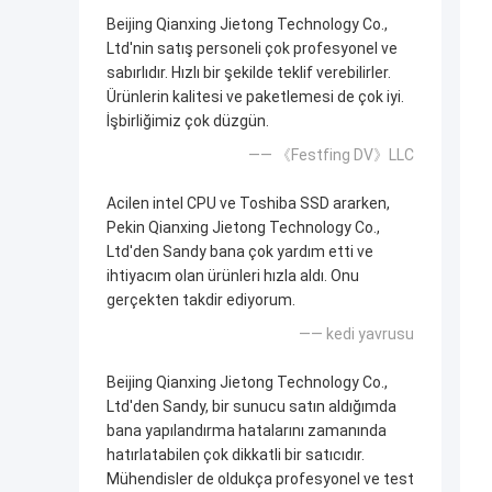
Beijing Qianxing Jietong Technology Co.,
Ltd'nin satış personeli çok profesyonel ve
sabırlıdır. Hızlı bir şekilde teklif verebilirler.
Ürünlerin kalitesi ve paketlemesi de çok iyi.
İşbirliğimiz çok düzgün.
—— 《Festfing DV》LLC
Acilen intel CPU ve Toshiba SSD ararken,
Pekin Qianxing Jietong Technology Co.,
Ltd'den Sandy bana çok yardım etti ve
ihtiyacım olan ürünleri hızla aldı. Onu
gerçekten takdir ediyorum.
—— kedi yavrusu
Beijing Qianxing Jietong Technology Co.,
Ltd'den Sandy, bir sunucu satın aldığımda
bana yapılandırma hatalarını zamanında
hatırlatabilen çok dikkatli bir satıcıdır.
Mühendisler de oldukça profesyonel ve test