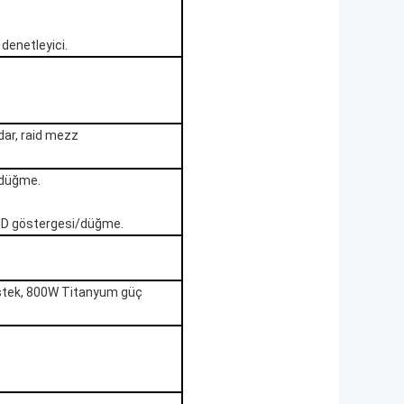
 denetleyici.
dar, raid mezz
i/düğme.
 UID göstergesi/düğme.
stek, 800W Titanyum güç