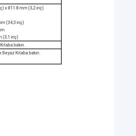
nç) x 811.8 mm (3,2 inç)
mm (34,3 inç)
 mm
 (3,1 inç)
 Kitaba bakın.
k Beyaz Kitaba bakın.