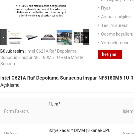
Fiyat:
Ambalaj bilgileri:
Teslim süresi:
Ödeme koşulları:
Yetenek temini:
Büyük resim :
Intel C621A Raf Depolama
İletişim
Sunucusu Inspur NF5180M6 1U Rafa Monte
Sunucu
Intel C621A Raf Depolama Sunucusu Inspur NF5180M6 1U 
Açıklama
1U raf
Form Faktörü:
İşlemc
32'ye kadar * DIMM (8 kanal/CPU,