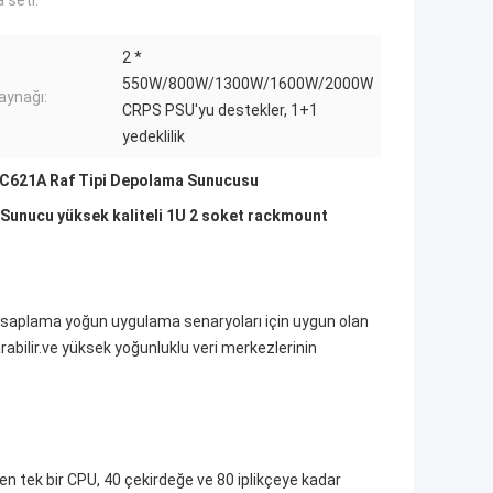
 seti:
2 *
550W/800W/1300W/1600W/2000W
aynağı:
CRPS PSU'yu destekler, 1+1
yedeklilik
l C621A Raf Tipi Depolama Sunucusu
r Sunucu yüksek kaliteli 1U 2 soket rackmount
saplama yoğun uygulama senaryoları için uygun olan
rabilir.ve yüksek yoğunluklu veri merkezlerinin
n tek bir CPU, 40 çekirdeğe ve 80 iplikçeye kadar