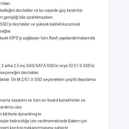
ıları.
lleğini destekler ve bu sayede güç kesintisi
 genişliği bile azaltılmazken.
SSD'yi destekler ve yüksek kaliteli kurumsal
sağlar.
sek IOPS'yi sağlayan tüm flash yapılandırmalarında
 arka 2.5 inç SAS/SATA SSD'si veya 32 E1.S SSD'si.
 seçeneğini destekler.
ullanılır. Ön M.2/E1.S SSD seçenekleri çeşitli depolama
j koruma tasarımı ve tüm on-board konektörler ve
ardımcı olur.
 kilitlerle donatılmıştır.
çbir belirsizliğe izin verilmemektedir.Bakım için
erişim kontrol mekanizmasına sahiptir..