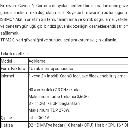
Firmware Güvenliği: Görüntü dosyaları serbest bırakılmadan önce güvenl
güncellenirken imza doğrulanmalıdır.Böylece firmware'ın bütünlüğünü ve
ISBMC4 Akıllı Yönetim Sistemi, tanımlama ve kimlik doğrulama, yetkile
ve denetim günlüğü gibi bir dizi güvenlik özelliğini destekler.endüstri
sağlamak.
TPM2.0, veri güvenliğini ve sunucu açılışını korumak için kullanılır.
Teknik özellikler
Model
Açıklama
Form Faktörü
1U rak montaj sunucusu
İşlemci
1 veya 2 × Intel® Xeon® Ice Lake ölçeklenebilir işlemcil
40 × çekirdek (2,3 GHz) kadar;
Maksimum turbo frekansı 3,6GHz
3 × 11.2GT/s UPI bağlantıları;
Maksimum TDP 270W.
Çip seti
Intel C621A
Hafıza
32 * DIMM'ye kadar (16 kanal / CPU): Her bir CPU 16 * D