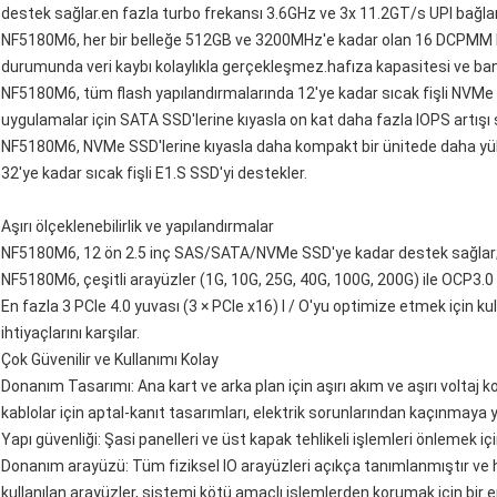
destek sağlar.en fazla turbo frekansı 3.6GHz ve 3x 11.2GT/s UPI bağlant
NF5180M6, her bir belleğe 512GB ve 3200MHz'e kadar olan 16 DCPMM be
durumunda veri kaybı kolaylıkla gerçekleşmez.hafıza kapasitesi ve bant
NF5180M6, tüm flash yapılandırmalarında 12'ye kadar sıcak fişli NVMe 
uygulamalar için SATA SSD'lerine kıyasla on kat daha fazla IOPS artışı 
NF5180M6, NVMe SSD'lerine kıyasla daha kompakt bir ünitede daha yük
32'ye kadar sıcak fişli E1.S SSD'yi destekler.
Aşırı ölçeklenebilirlik ve yapılandırmalar
NF5180M6, 12 ön 2.5 inç SAS/SATA/NVMe SSD'ye kadar destek sağlar; 2
NF5180M6, çeşitli arayüzler (1G, 10G, 25G, 40G, 100G, 200G) ile OCP3.0
En fazla 3 PCIe 4.0 yuvası (3 × PCIe x16) I / O'yu optimize etmek için k
ihtiyaçlarını karşılar.
Çok Güvenilir ve Kullanımı Kolay
Donanım Tasarımı: Ana kart ve arka plan için aşırı akım ve aşırı volta
kablolar için aptal-kanıt tasarımları, elektrik sorunlarından kaçınmaya y
Yapı güvenliği: Şasi panelleri ve üst kapak tehlikeli işlemleri önlemek için
Donanım arayüzü: Tüm fiziksel IO arayüzleri açıkça tanımlanmıştır ve hi
kullanılan arayüzler, sistemi kötü amaçlı işlemlerden korumak için bir 