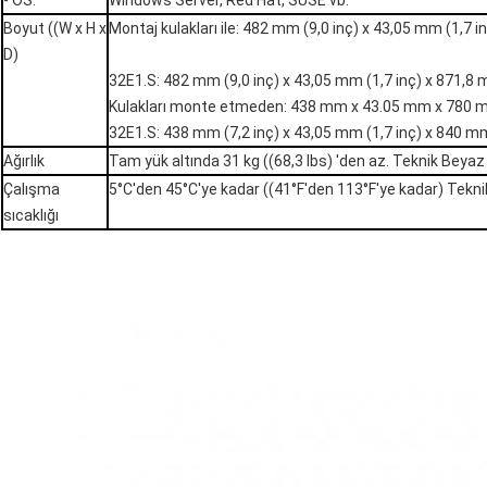
- OS.
Windows Server, Red Hat, SUSE vb.
Boyut ((W x H x
Montaj kulakları ile: 482 mm (9,0 inç) x 43,05 mm (1,7 i
D)
32E1.S: 482 mm (9,0 inç) x 43,05 mm (1,7 inç) x 871,8 
Kulakları monte etmeden: 438 mm x 43.05 mm x 780
32E1.S: 438 mm (7,2 inç) x 43,05 mm (1,7 inç) x 840 mm
Ağırlık
Tam yük altında 31 kg ((68,3 lbs) 'den az. Teknik Beyaz
Çalışma
5°C'den 45°C'ye kadar ((41°F'den 113°F'ye kadar) Tekni
sıcaklığı