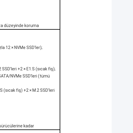
ıza düzeyinde koruma
zla 12 × NVMe SSD'ler);
SSD'leri +2 × E1.S (sıcak fiş);
S/SATA/NVMe SSD'leri (tümü
 (sıcak fiş) +2 × M.2 SSD'leri
 sürücülerine kadar