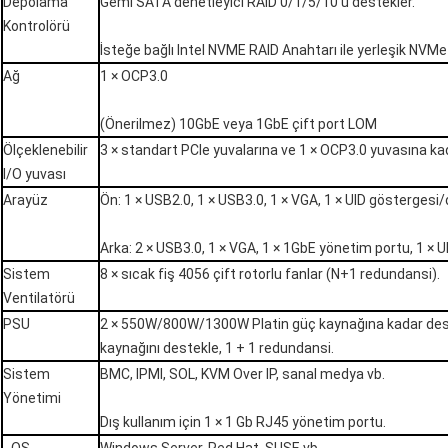
Depolama
Gemi SATA denetleyici RAID 0/1/5/10'u destekler.
Kontrolörü
İsteğe bağlı Intel NVME RAID Anahtarı ile yerleşik NVMe
Ağ
1 × OCP3.0
(Önerilmez) 10GbE veya 1GbE çift port LOM
Ölçeklenebilir
3 × standart PCIe yuvalarına ve 1 × OCP3.0 yuvasına ka
I/O yuvası
Arayüz
Ön: 1 × USB2.0, 1 × USB3.0, 1 × VGA, 1 × UID gösterges
Arka: 2 × USB3.0, 1 × VGA, 1 × 1GbE yönetim portu, 1 ×
Sistem
8 × sıcak fiş 4056 çift rotorlu fanlar (N+1 redundansi).
Ventilatörü
PSU
2 × 550W/800W/1300W Platin güç kaynağına kadar de
kaynağını destekle, 1 + 1 redundansi.
Sistem
BMC, IPMI, SOL, KVM Over IP, sanal medya vb.
Yönetimi
Dış kullanım için 1 × 1 Gb RJ45 yönetim portu.