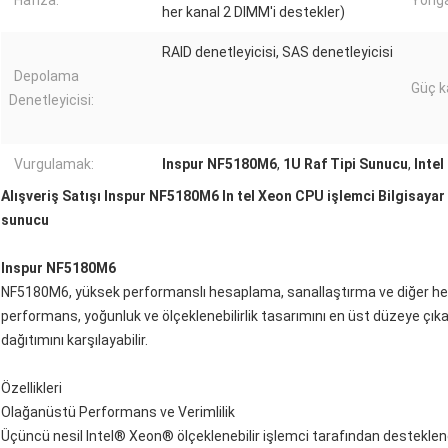
Hafıza:
Yonga
her kanal 2 DIMM'i destekler)
RAID denetleyicisi, SAS denetleyicisi
Depolama
Güç k
Denetleyicisi:
Vurgulamak:
Inspur NF5180M6
,
1U Raf Tipi Sunucu
,
Inte
Alışveriş Satışı Inspur NF5180M6 In tel Xeon CPU işlemci Bilgisaya
sunucu
Inspur NF5180M6
NF5180M6, yüksek performanslı hesaplama, sanallaştırma ve diğer he
performans, yoğunluk ve ölçeklenebilirlik tasarımını en üst düzeye çıka
dağıtımını karşılayabilir.
Özellikleri
Olağanüstü Performans ve Verimlilik
Üçüncü nesil Intel® Xeon® ölçeklenebilir işlemci tarafından desteklene