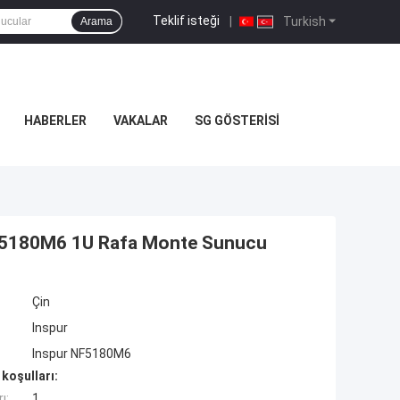
Teklif isteği
|
Turkish
Arama
HABERLER
VAKALAR
SG GÖSTERISI
NF5180M6 1U Rafa Monte Sunucu
Çin
Inspur
Inspur NF5180M6
koşulları:
ı:
1