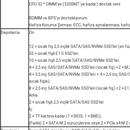
CPU 32 * DIMM'ye (3200MT'ye kadar) destek verir.
RDIMM ve BPS'yi destekliyorum.
Hafıza Koruma Şeması: ECC; hafıza aynalanması; haf
Depolama
Ön:
12 × sıcak fiş 2,5 inçlik SATA/SAS/NVMe SSD'ler (en fa
32 × sıcak fişli E1.S SSD'ler;
10 × sıcak fişli 2,5 inçlik SATA/SAS/NVMe SSD'ler;
4 × 3,5 inç SAS/SATA/NVMe SSD'leri (sıcak fiş) +2 × M.2 
4 × 3,5 inç SAS/SATA/NVMe SSD'leri + 4 × 2,5 inç SA
sıcak fişle);
8 × 2,5 inç SATA/SAS/NVMe SSD'leri (sıcak fiş) +2 × E1.S
Arka:
2 × sıcak fişli 2,5 inçlik SATA/SAS SSD'ler.
İç:
2 × TF kartına kadar (1 × BIOS, 1 × BMC);
(Farklı) 2 × SATA M.2 sürücülerine veya 2 × PCIe x4 M.2