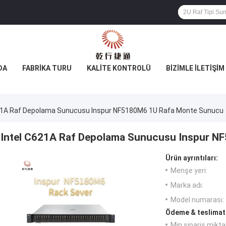
DA
FABRIKA TURU
KALITE KONTROLÜ
BIZIMLE İLETIŞIM
621A Raf Depolama Sunucusu Inspur NF5180M6 1U Rafa Monte Sunucu
Intel C621A Raf Depolama Sunucusu Inspur 
Ürün ayrıntıları:
Menşe yeri:
Marka adı:
Model numarası:
Ödeme & teslimat 
Min sipariş miktar