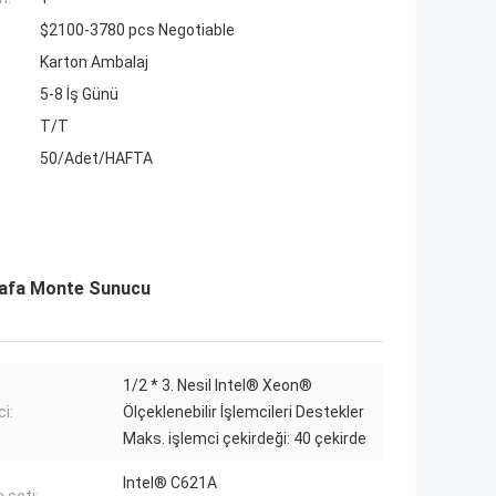
$2100-3780 pcs Negotiable
Karton Ambalaj
5-8 İş Günü
T/T
50/Adet/HAFTA
Rafa Monte Sunucu
1/2 * 3. Nesil Intel® Xeon®
i:
Ölçeklenebilir İşlemcileri Destekler
Maks. işlemci çekirdeği: 40 çekirde
Intel® C621A