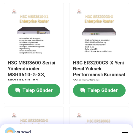
MSR3600-51-G
MSR3600-28-G
Fabrika turu
Kalite Kontrolü
Bizimle İletişim
H3C MSR3600 Serisi
H3C ER3200G3-X Yeni
Yönlendiriciler
Nesil Yüksek
Haberler
MSR3610-G-X3,
Performanslı Kurumsal
MSR3610-X1,
Yönlendirici
MSR3640-X1-HI,
Talep Gönder
Talep Gönder
vakalar
MSR3640-X1,
MSR3620-X1
VR Show
Raf Depolama Sunucusu
yangyd