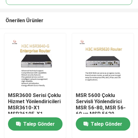
Önerilen Ürünler
MSR3600 Serisi Çoklu
MSR 5600 Çoklu
Ana Sayfa
Hizmet Yönlendiricileri
Servisli Yönlendirici
MSR3610-X1
MSR 56-80, MSR 56-
MSR3610E-X1
60 ve MSR 5620
Ürün
MSR3640-X1-HI
Talep Gönder
Talep Gönder
MSR3640-X1
MSR3640-G
Bizim Hakkımızda