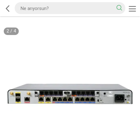
2
/
4