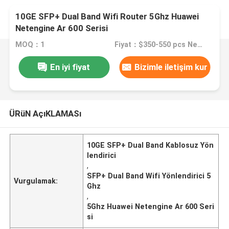
10GE SFP+ Dual Band Wifi Router 5Ghz Huawei
Netengine Ar 600 Serisi
MOQ：1
Fiyat：$350-550 pcs Negotiable
En iyi fiyat
Bizimle iletişim kur
ÜRüN AçıKLAMASı
10GE SFP+ Dual Band Kablosuz Yön
lendirici
,
SFP+ Dual Band Wifi Yönlendirici 5
Vurgulamak:
Ghz
,
5Ghz Huawei Netengine Ar 600 Seri
si