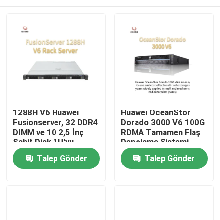
1288H V6 Huawei
Huawei OceanStor
Fusionserver, 32 DDR4
Dorado 3000 V6 100G
DIMM ve 10 2,5 İnç
RDMA Tamamen Flaş
Sabit Disk 1U'yu
Depolama Sistemi
Destekler
Ana Sayfa
Talep Gönder
Talep Gönder
Ürün
Bizim Hakkımızda