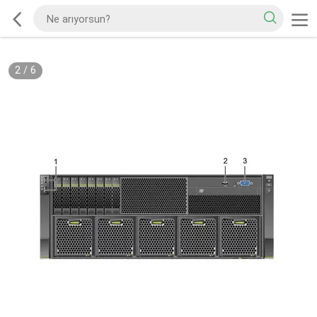
2
/
6