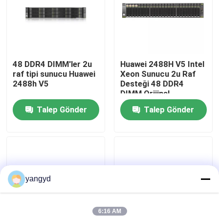
Fabrika turu
Kalite Kontrolü
48 DDR4 DIMM'ler 2u
Huawei 2488H V5 Intel
raf tipi sunucu Huawei
Xeon Sunucu 2u Raf
2488h V5
Desteği 48 DDR4
Bizimle İletişim
DIMM Orijinal
Talep Gönder
Talep Gönder
Haberler
vakalar
yangyd
VR Show
6:16 AM
Raf Depolama Sunucusu